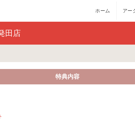
ホーム
アー
発田店
特典内容
外