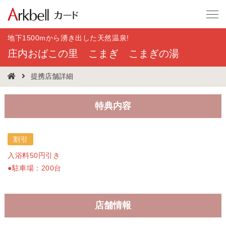
地下1500mから湧き出した天然温泉!
庄内おばこの里 こまぎ こまぎの湯
提携店舗詳細
特典内容
割引
入浴料50円引き
●駐車場：200台
店舗情報