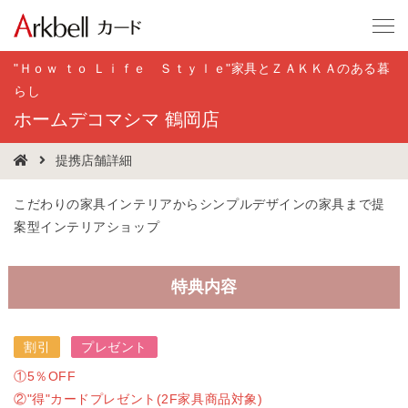
"Ｈｏｗ ｔｏ Ｌｉｆｅ Ｓｔｙｌｅ"家具とＺＡＫＫＡのある暮
らし
ホームデコマシマ 鶴岡店
提携店舗詳細
こだわりの家具インテリアからシンプルデザインの家具まで提
案型インテリアショップ
特典内容
割引
プレゼント
①5％OFF
②"得"カードプレゼント(2F家具商品対象)