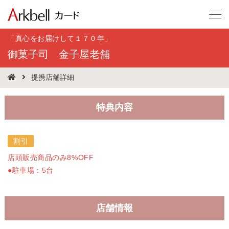
「真心をお届けして１７０年」
御菓子司 金子屋老舗
提携店舗詳細
特典内容
割引
店頭販売商品のみ8%OFF
●駐車場：5台
店舗情報