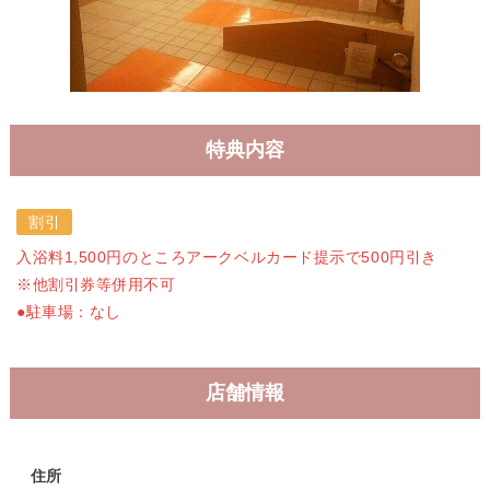
特典内容
割引
入浴料1,500円のところアークベルカード提示で500円引き
※他割引券等併用不可
●駐車場：なし
店舗情報
住所